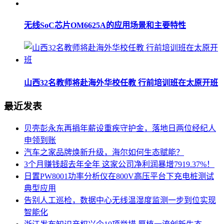
无线SoC芯片OM6625A的应用场景和主要特性
山西32名教师将赴海外华校任教 行前培训班在太原开班
最近发表
贝壳彭永东再捐年薪设重疾守护金，落地日两位经纪人
申领到账
汽车之家品牌焕新升级，海尔如何生态赋能？
3个月赚钱超去年全年 这家公司净利润暴增7919.37%！
日置PW8001功率分析仪在800V高压平台下充电桩测试
典型应用
告别人工巡检，数据中心无线温湿度监测一步到位实现
智能化