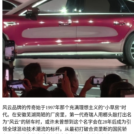
风云品牌的传奇始于1997年那个充满理想主义的"小草房"时
代。在安徽芜湖简陋的厂房里，第一代奇瑞人用榔头敲打出名
为"风云"的轿车时，或许未曾想到这个名字会在28年后成为引
领全球混动技术潮流的标杆。从最初打破合资垄断的国民轿