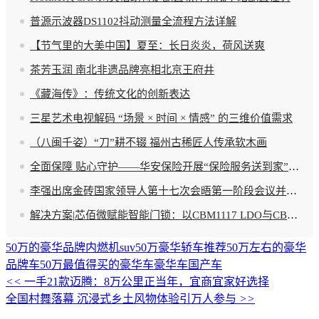
普源示波器DS1102抖动测量全流程方法详解
【节气里的大美中国】夏至：长日炎炎，荷风送爽
茶芳玉润 南北非遗品牌亮相北京王府井
《藏海传》：传统文化的创新表达
三星艺术电视解码 “场景 × 时间 × 情感” 的三维价值需求
（八闽千姿）“刀”耕不辍 福州古稀匠人传承软木画
全面保障 贴心守护――华安保险开展“保险服务送到家”活动
李强出席金砖国家领导人第十七次会晤第一阶段会议并发表讲话
解决方案|芯佰微赋能智能门锁：以CBM1117 LDO与CBM1307 RTC芯片筑牢精准计时与稳定供电双基石
50万的豪华品牌内燃机suv
50万豪华轿车推荐
50万左右的豪华
品牌车
50万最值得买的豪华车
豪华车
国产车
<<
一手21款迈腾：8万公里正当年，宜商宜家好选择
全国村舞落幕 沉浸式乡土风物体验引万人参与
>>