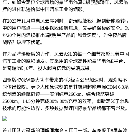
车，到如今定位全球市场的豪华电混真C级旗舰轿车，风云品
牌的进化轨迹恰似中国汽车工业的缩影。
在2023年11月重启风云序列时，奇瑞就敏锐把握到新能源转型
中的用户痛点——既要摆脱续航焦虑，又要确保极致安全。短
短20个月内连续推出5款明星产品的"风云速度"，为今夜品牌
战略升级埋下伏笔。
作为品牌焕新后的力作，风云A9L的每一个细节都彰显着中国
汽车工业的厚积薄发。其采用的全球高性能豪华电混E平台，
是奇瑞历时6年、投入超百亿元的尖端成果。
四驱版470kW最大功率带来的4秒级百公里加速时，观众席不
时传出惊叹。更令人印象深刻的是其鲲鹏超能电混CDM 6.0系
统创造的续航奇迹——实测纯电260km，综合续航突破
2500km，14.5分钟完成30%-80%充电的效率，重新定义了混动
技术的可能性边界，多项数据就连国际豪华品牌都不曾岂及。
设计团队对豪华的理解同样令人耳目一新。车身采用8层车漆