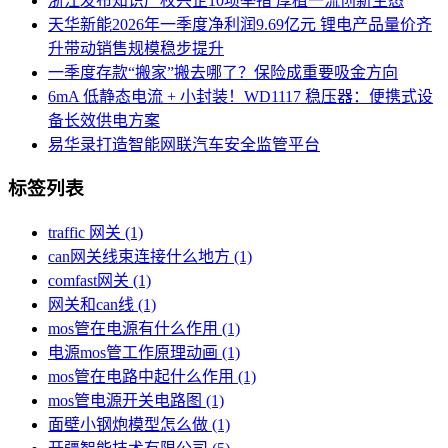
浙江发布知识产权兴企10项举措 厚植一流创新生态
天华新能2026年一季度净利润9.69亿元 锂电产品量价齐
升带动销售规模稳步提升
一季度存款“搬家”搬去哪了？保险成重要吸金方向
6mA 低静态电流 + 小封装！WD1117 稳压器：便携式设
备长效供电方案
易华录打造智能网联汽车安全监管平台
标签列表
traffic 网关
(1)
can网关线束连接什么地方
(1)
comfast网关
(1)
网关和can线
(1)
mos管在电源有什么作用
(1)
电源mos管工作原理动画
(1)
mos管在电路中起什么作用
(1)
mos管电源开关电路图
(1)
面壁小钢炮模型怎么做
(1)