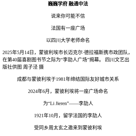
巍巍学府 融通中法
说来你可能不信
法国有一座广场
以四川大学老师命名
2025年5月14日，蒙彼利埃市长迈克尔·德拉福斯携市政团队，
在第40届喜剧图书节之际为“李劼人广场”揭幕。 四川文艺出
版社供图 周子泾 摄
成都与蒙彼利埃于1981年缔结国际友好城市关系
2024年6月，蒙彼利埃将一座广场命名
为“Li Jieren”——李劼人
1921年10月，留学法国的李劼人
受同乡周太玄之邀来到蒙彼利埃