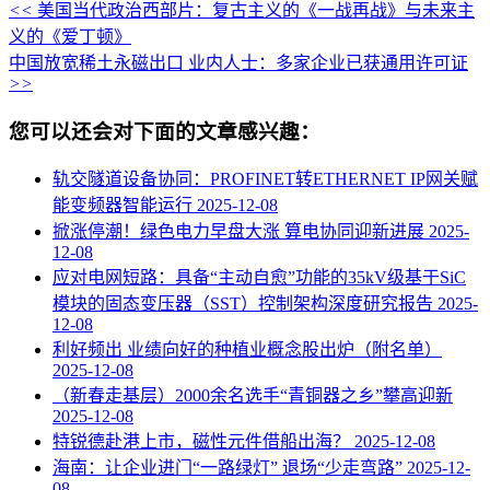
<<
美国当代政治西部片：复古主义的《一战再战》与未来主
义的《爱丁顿》
中国放宽稀土永磁出口 业内人士：多家企业已获通用许可证
>>
您可以还会对下面的文章感兴趣：
轨交隧道设备协同：PROFINET转ETHERNET IP网关赋
能变频器智能运行
2025-12-08
掀涨停潮！绿色电力早盘大涨 算电协同迎新进展
2025-
12-08
应对电网短路：具备“主动自愈”功能的35kV级基于SiC
模块的固态变压器（SST）控制架构深度研究报告
2025-
12-08
利好频出 业绩向好的种植业概念股出炉（附名单）
2025-12-08
（新春走基层）2000余名选手“青铜器之乡”攀高迎新
2025-12-08
特锐德赴港上市，磁性元件借船出海？
2025-12-08
海南：让企业进门“一路绿灯” 退场“少走弯路”
2025-12-
08