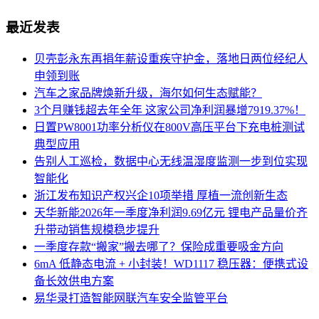
最近发表
贝壳彭永东再捐年薪设重疾守护金，落地日两位经纪人
申领到账
汽车之家品牌焕新升级，海尔如何生态赋能？
3个月赚钱超去年全年 这家公司净利润暴增7919.37%！
日置PW8001功率分析仪在800V高压平台下充电桩测试
典型应用
告别人工巡检，数据中心无线温湿度监测一步到位实现
智能化
浙江发布知识产权兴企10项举措 厚植一流创新生态
天华新能2026年一季度净利润9.69亿元 锂电产品量价齐
升带动销售规模稳步提升
一季度存款“搬家”搬去哪了？保险成重要吸金方向
6mA 低静态电流 + 小封装！WD1117 稳压器：便携式设
备长效供电方案
易华录打造智能网联汽车安全监管平台