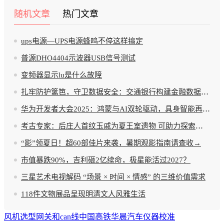
随机文章
热门文章
ups电源—UPS电源蜂鸣不停这样搞定
普源DHO4404示波器USB信号测试
变频器显示lu是什么故障
扎牢防护篱笆，守卫数据安全：交通银行构建金融数据安全新范式
华为开发者大会2025：鸿蒙与AI双轮驱动，具身智能再加码
考古专家：后庄人首纹玉戚为夏王室遗物 可助力探索夏文化
“影”领夏日！超60部佳片来袭，暑期观影指南请查收→
市值暴跌90%，吉利砸2亿续命，极星能活过2027？
三星艺术电视解码 “场景 × 时间 × 情感” 的三维价值需求
118件文物展品呈现明清文人风雅生活
风机选型
网关和can线
中国高铁
华晨汽车
仪器校准