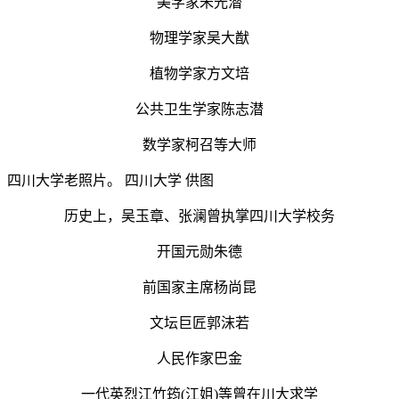
美学家朱光潜
物理学家吴大猷
植物学家方文培
公共卫生学家陈志潜
数学家柯召等大师
四川大学老照片。 四川大学 供图
历史上，吴玉章、张澜曾执掌四川大学校务
开国元勋朱德
前国家主席杨尚昆
文坛巨匠郭沫若
人民作家巴金
一代英烈江竹筠(江姐)等曾在川大求学