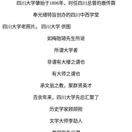
四川大学肇始于1896年，时任四川总督的鹿传霖
奉光绪特旨创办的四川中西学堂
四川大学老照片。 四川大学 供图
如梅贻琦先生所说
所谓大学者
非谓有大楼之谓也
有大师之谓也
承文翁之教，聚群贤英才
百余年来，四川大学先后汇聚了
历史学家顾颉刚
文学大师李劼人