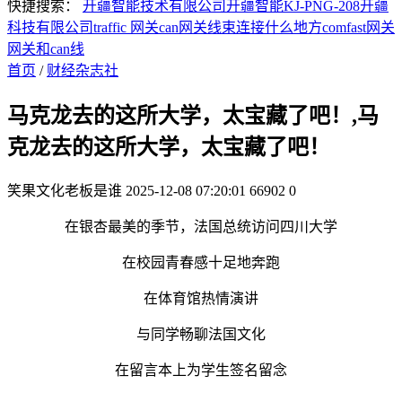
快捷搜索：
开疆智能技术有限公司
开疆智能KJ-PNG-208
开疆
科技有限公司
traffic 网关
can网关线束连接什么地方
comfast网关
网关和can线
首页
/
财经杂志社
马克龙去的这所大学，太宝藏了吧！,马
克龙去的这所大学，太宝藏了吧！
笑果文化老板是谁
2025-12-08 07:20:01
66902
0
在银杏最美的季节，法国总统访问四川大学
在校园青春感十足地奔跑
在体育馆热情演讲
与同学畅聊法国文化
在留言本上为学生签名留念
……