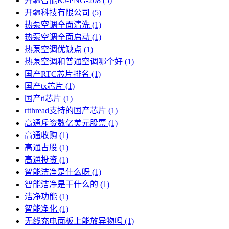
开疆智能KJ-PNG-208
(5)
开疆科技有限公司
(5)
热泵空调全面清洗
(1)
热泵空调全面启动
(1)
热泵空调优缺点
(1)
热泵空调和普通空调哪个好
(1)
国产RTC芯片排名
(1)
国产tx芯片
(1)
国产ti芯片
(1)
rtthread支持的国产芯片
(1)
高通斥资数亿美元股票
(1)
高通收购
(1)
高通占股
(1)
高通投资
(1)
智能洁净是什么呀
(1)
智能洁净是干什么的
(1)
洁净功能
(1)
智能净化
(1)
无线充电面板上能放异物吗
(1)