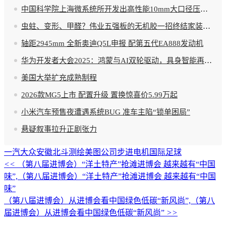
中国科学院上海微系统所开发出高性能10mm大口径压电 MEMS 快反镜
虫蛀、变形、甲醛？伟业五强板的无机胶一招终结家装的噩梦
轴距2945mm 全新奥迪Q5L申报 配第五代EA888发动机
华为开发者大会2025：鸿蒙与AI双轮驱动，具身智能再加码
美国大举扩充成熟制程
2026款MG5上市 配置升级 置换惊喜价5.99万起
小米汽车预售夜遭遇系统BUG 准车主陷“锁单困局”
悬疑叙事拉升正剧张力
一汽大众
安徽北斗测绘
美图公司
步进电机
国际足球
<<
（第八届进博会）“洋土特产”抢滩进博会 越来越有“中国
味”,（第八届进博会）“洋土特产”抢滩进博会 越来越有“中国
味”
（第八届进博会）从进博会看中国绿色低碳“新风尚”,（第八
届进博会）从进博会看中国绿色低碳“新风尚”
>>