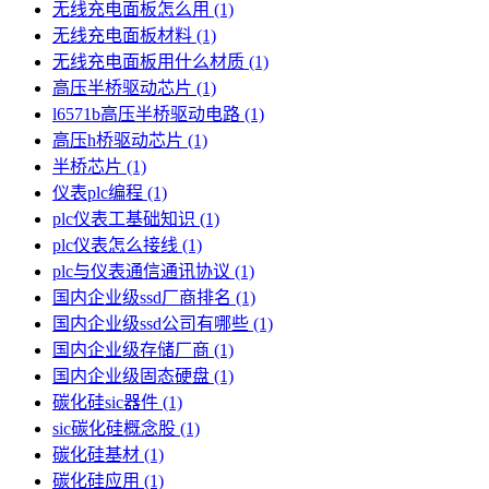
无线充电面板怎么用
(1)
无线充电面板材料
(1)
无线充电面板用什么材质
(1)
高压半桥驱动芯片
(1)
l6571b高压半桥驱动电路
(1)
高压h桥驱动芯片
(1)
半桥芯片
(1)
仪表plc编程
(1)
plc仪表工基础知识
(1)
plc仪表怎么接线
(1)
plc与仪表通信通讯协议
(1)
国内企业级ssd厂商排名
(1)
国内企业级ssd公司有哪些
(1)
国内企业级存储厂商
(1)
国内企业级固态硬盘
(1)
碳化硅sic器件
(1)
sic碳化硅概念股
(1)
碳化硅基材
(1)
碳化硅应用
(1)