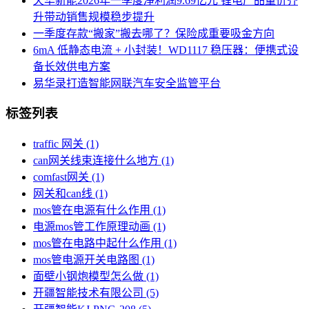
天华新能2026年一季度净利润9.69亿元 锂电产品量价齐
升带动销售规模稳步提升
一季度存款“搬家”搬去哪了？保险成重要吸金方向
6mA 低静态电流 + 小封装！WD1117 稳压器：便携式设
备长效供电方案
易华录打造智能网联汽车安全监管平台
标签列表
traffic 网关
(1)
can网关线束连接什么地方
(1)
comfast网关
(1)
网关和can线
(1)
mos管在电源有什么作用
(1)
电源mos管工作原理动画
(1)
mos管在电路中起什么作用
(1)
mos管电源开关电路图
(1)
面壁小钢炮模型怎么做
(1)
开疆智能技术有限公司
(5)