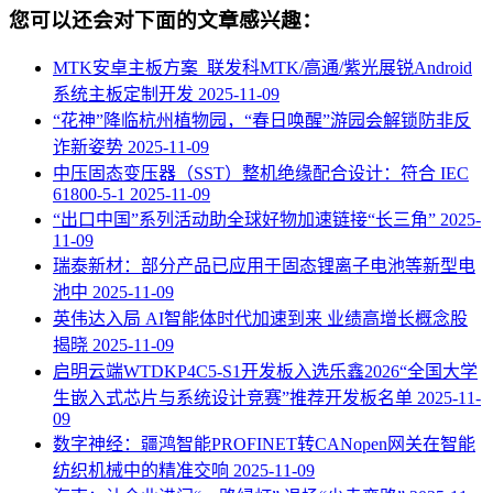
您可以还会对下面的文章感兴趣：
MTK安卓主板方案_联发科MTK/高通/紫光展锐Android
系统主板定制开发
2025-11-09
“花神”降临杭州植物园，“春日唤醒”游园会解锁防非反
诈新姿势
2025-11-09
中压固态变压器（SST）整机绝缘配合设计：符合 IEC
61800-5-1
2025-11-09
“出口中国”系列活动助全球好物加速链接“长三角”
2025-
11-09
瑞泰新材：部分产品已应用于固态锂离子电池等新型电
池中
2025-11-09
英伟达入局 AI智能体时代加速到来 业绩高增长概念股
揭晓
2025-11-09
启明云端WTDKP4C5-S1开发板入选乐鑫2026“全国大学
生嵌入式芯片与系统设计竞赛”推荐开发板名单
2025-11-
09
数字神经：疆鸿智能PROFINET转CANopen网关在智能
纺织机械中的精准交响
2025-11-09