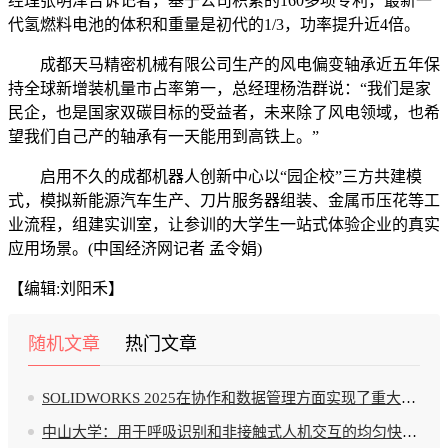
经理张明泽告诉记者，基于公司积累的160多项专利，最新一
代氢燃料电池的体积和重量是初代的1/3，功率提升近4倍。
成都天马精密机械有限公司生产的风电偏变轴承近五年保
持全球新增装机量市占率第一，总经理杨浩群说：“我们是家
民企，也是国家双碳目标的受益者，未来除了风电领域，也希
望我们自己产的轴承有一天能用到高铁上。”
启用不久的成都机器人创新中心以“园企校”三方共建模
式，模拟新能源汽车生产、刀片服务器组装、金属币压花等工
业流程，组建实训室，让参训的大学生一站式体验企业的真实
应用场景。(中国经济网记者 孟令娟)
【编辑:刘阳禾】
随机文章
热门文章
SOLIDWORKS 2025在协作和数据管理方面实现了重大突破
中山大学：用于呼吸识别和非接触式人机交互的均匀快速响应湿度场传感阵列的可扩展制备