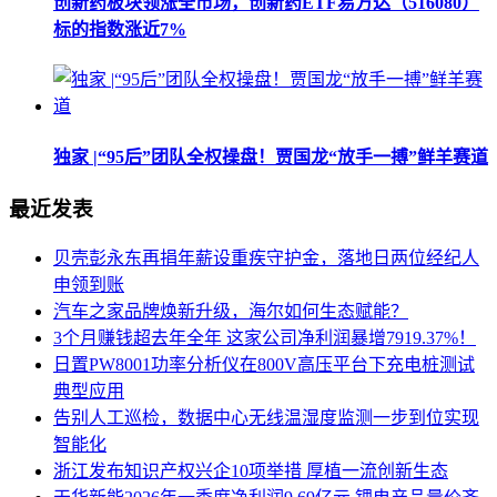
创新药板块领涨全市场，创新药ETF易方达（516080）
标的指数涨近7%
独家 |“95后”团队全权操盘！贾国龙“放手一搏”鲜羊赛道
最近发表
贝壳彭永东再捐年薪设重疾守护金，落地日两位经纪人
申领到账
汽车之家品牌焕新升级，海尔如何生态赋能？
3个月赚钱超去年全年 这家公司净利润暴增7919.37%！
日置PW8001功率分析仪在800V高压平台下充电桩测试
典型应用
告别人工巡检，数据中心无线温湿度监测一步到位实现
智能化
浙江发布知识产权兴企10项举措 厚植一流创新生态