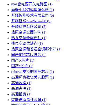
mos管电源开关电路图
(1)
面壁小钢炮模型怎么做
(1)
开疆智能技术有限公司
(5)
开疆智能KJ-PNG-208
(5)
开疆科技有限公司
(5)
热泵空调全面清洗
(1)
热泵空调全面启动
(1)
热泵空调优缺点
(1)
热泵空调和普通空调哪个好
(1)
国产RTC芯片排名
(1)
国产tx芯片
(1)
国产ti芯片
(1)
rtthread支持的国产芯片
(1)
高通斥资数亿美元股票
(1)
高通收购
(1)
高通占股
(1)
高通投资
(1)
智能洁净是什么呀
(1)