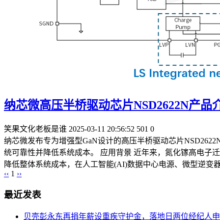
纳芯微高压半桥驱动芯片NSD2622N产品
笑果文化老板是谁
2025-03-11 20:56:52
501
0
纳芯微发布专为增强型GaN设计的高压半桥驱动芯片NSD262
统可靠性并降低系统成本。 应用背景 近年来，氮化镓高电子迁
降低整体系统成本，在人工智能(AI)数据中心电源、微型逆变器、
‹‹
1
››
最近发表
贝壳彭永东再捐年薪设重疾守护金，落地日两位经纪人申