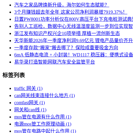
汽车之家品牌焕新升级，海尔如何生态赋能？
3个月赚钱超去年全年 这家公司净利润暴增7919.37%！
日置PW8001功率分析仪在800V高压平台下充电桩测试
告别人工巡检，数据中心无线温湿度监测一步到位实现智
浙江发布知识产权兴企10项举措 厚植一流创新生态
天华新能2026年一季度净利润9.69亿元 锂电产品量价
一季度存款“搬家”搬去哪了？保险成重要吸金方向
6mA 低静态电流 + 小封装！WD1117 稳压器：便携式
易华录打造智能网联汽车安全监管平台
标签列表
traffic 网关
(1)
can网关线束连接什么地方
(1)
comfast网关
(1)
网关和can线
(1)
mos管在电源有什么作用
(1)
电源mos管工作原理动画
(1)
mos管在电路中起什么作用
(1)