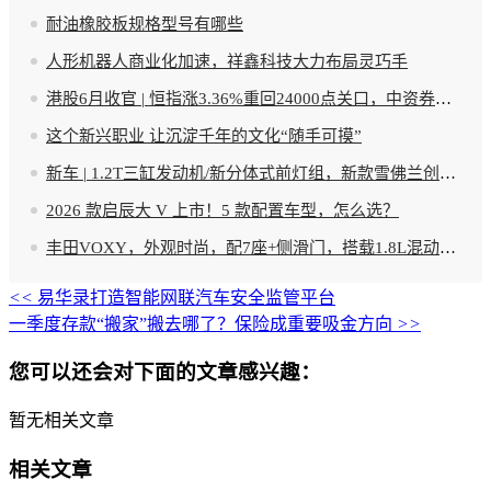
耐油橡胶板规格型号有哪些
人形机器人商业化加速，祥鑫科技大力布局灵巧手
港股6月收官 | 恒指涨3.36%重回24000点关口，中资券商股爆发，新消费多只个股创新高
这个新兴职业 让沉淀千年的文化“随手可摸”
新车 | 1.2T三缸发动机/新分体式前灯组，新款雪佛兰创酷官图发布
2026 款启辰大 V 上市！5 款配置车型，怎么选？
丰田VOXY，外观时尚，配7座+侧滑门，搭载1.8L混动，价格很亲民！
<<
易华录打造智能网联汽车安全监管平台
一季度存款“搬家”搬去哪了？保险成重要吸金方向
>>
您可以还会对下面的文章感兴趣：
暂无相关文章
相关文章