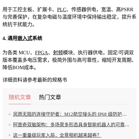
用于工控主板、扩展卡、
PLC
、传感器供电，宽温、高PSRR
与完善保护，在复杂电磁与温度环境中保持输出稳定，提升系
统抗干扰能力。
4. 通用
嵌入式
系统
为各类 MCU、
FPGA
、
射频
模块、执行器供电，固定/可调双
版本覆盖多电压需求，极简外围与高可靠性，缩短开发周期、
降低BOM成本。
详细资料请参考最新的规格书
随机文章
热门文章
风雨无阻的连接守护者：M12航空接头的 IP68 级防护实测
阿普奇双脑架构：多场景多形态具身智能机器人的可靠智脑
这一重量级玩家入局，全景相机越来越卷？