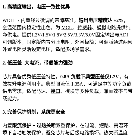
1. 高精度输出，电压一致性优异
WD1117 内置经过微调的带隙基准，
输出电压精度达 ±2%
，
全温范围内稳定性出色，为
MCU
、
传感器
、
模拟
电路提供纯
净供电。提供1.2V/1.5V/1.8V/2.5V/3.3V/5.0V固定输出与
AD
J
可调版本，固定版内置分压
电阻
，外围极简；可调版通过两颗
外置电阻灵活设定电压，适配多场景需求。
2. 低压差+大电流，带载能力强劲
芯片具备优秀低压差特性，
0.8A 负载下典型压差仅1.2V
，有
效提升电源利用率。典型限流值 1.35A，可满足中等功率负载
供电需求，适配马达、
接口
、模块等多种负载，兼顾效率与带
载能力。
3. 完善保护机制，系统更安全
内置
限流保护 + 过热关断
双重保护，在过流、短路、高温环
境下自动触发保护，避免芯片与后级电路损坏。热关断温度