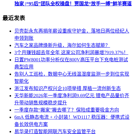
独家 |“95后”团队全权操盘！贾国龙“放手一搏”鲜羊赛道
最近发表
贝壳彭永东再捐年薪设重疾守护金，落地日两位经纪人
申领到账
汽车之家品牌焕新升级，海尔如何生态赋能？
3个月赚钱超去年全年 这家公司净利润暴增7919.37%！
日置PW8001功率分析仪在800V高压平台下充电桩测试
典型应用
告别人工巡检，数据中心无线温湿度监测一步到位实现
智能化
浙江发布知识产权兴企10项举措 厚植一流创新生态
天华新能2026年一季度净利润9.69亿元 锂电产品量价齐
升带动销售规模稳步提升
一季度存款“搬家”搬去哪了？保险成重要吸金方向
6mA 低静态电流 + 小封装！WD1117 稳压器：便携式设
备长效供电方案
易华录打造智能网联汽车安全监管平台