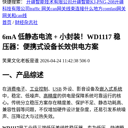
快捷搜索：
开疆智能技术有限公司
开疆智能KJ-PNG-208
开疆
科技有限公司
traffic 网关
can网关线束连接什么地方
comfast网关
网关和can线
首页
/
财经杂志社
6mA 低静态电流 + 小封装！WD1117 稳
压器：便携式设备长效供电方案
笑果文化老板是谁
2026-04-24 11:42:38
506
0
一、产品综述
在
消费电子
、
工业控制
、
USB
外设、影音设备及
嵌入式系统
中，稳定、低噪声、
高精度
的供电是保障系统可靠运行的核
心。传统分立稳压方案存在精度差、保护不足、静态功耗高、
兼容性弱等问题，不仅增加硬件设计复杂度，还易引发系统噪
声、压降过大与过热失效。
WD1117
是工业级三端低压差
线性稳压器
，专为低压、快速瞬