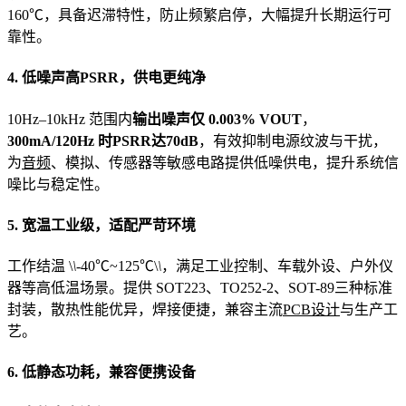
160℃，具备迟滞特性，防止频繁启停，大幅提升长期运行可
靠性。
4. 低噪声高PSRR，供电更纯净
10Hz–10kHz 范围内
输出噪声仅 0.003% VOUT
，
300mA/120Hz 时PSRR达70dB
，有效抑制电源纹波与干扰，
为
音频
、模拟、传感器等敏感电路提供低噪供电，提升系统信
噪比与稳定性。
5. 宽温工业级，适配严苛环境
工作结温 \
\
-40℃~125℃\
\
，满足工业控制、车载外设、户外仪
器等高低温场景。提供 SOT223、TO252-2、SOT-89三种标准
封装，散热性能优异，焊接便捷，兼容主流
PCB设计
与生产工
艺。
6. 低静态功耗，兼容便携设备