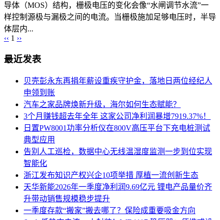
导体（MOS）结构，栅极电压的变化会像“水闸调节水流”一
样控制源极与漏极之间的电流。当栅极施加足够电压时，半导
体层内...
‹‹
1
››
最近发表
贝壳彭永东再捐年薪设重疾守护金，落地日两位经纪人
申领到账
汽车之家品牌焕新升级，海尔如何生态赋能？
3个月赚钱超去年全年 这家公司净利润暴增7919.37%！
日置PW8001功率分析仪在800V高压平台下充电桩测试
典型应用
告别人工巡检，数据中心无线温湿度监测一步到位实现
智能化
浙江发布知识产权兴企10项举措 厚植一流创新生态
天华新能2026年一季度净利润9.69亿元 锂电产品量价齐
升带动销售规模稳步提升
一季度存款“搬家”搬去哪了？保险成重要吸金方向