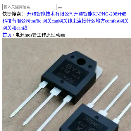
快捷搜索：
开疆智能技术有限公司
开疆智能KJ-PNG-208
开疆
科技有限公司
traffic 网关
can网关线束连接什么地方
comfast网关
网关和can线
首页
/ 电源mos管工作原理动画