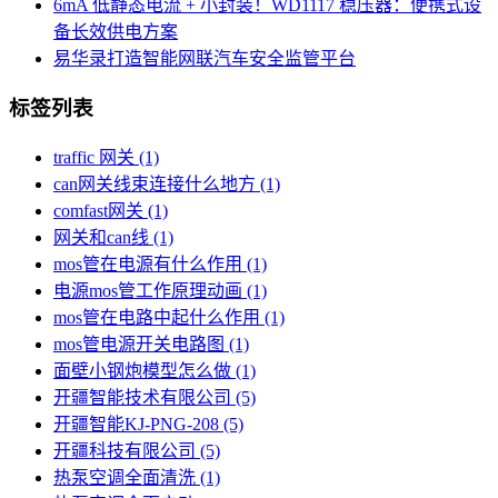
6mA 低静态电流 + 小封装！WD1117 稳压器：便携式设
备长效供电方案
易华录打造智能网联汽车安全监管平台
标签列表
traffic 网关
(1)
can网关线束连接什么地方
(1)
comfast网关
(1)
网关和can线
(1)
mos管在电源有什么作用
(1)
电源mos管工作原理动画
(1)
mos管在电路中起什么作用
(1)
mos管电源开关电路图
(1)
面壁小钢炮模型怎么做
(1)
开疆智能技术有限公司
(5)
开疆智能KJ-PNG-208
(5)
开疆科技有限公司
(5)
热泵空调全面清洗
(1)