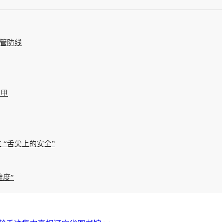
管防线
三甲
“舌尖上的安全”
度”