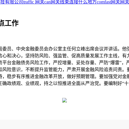
科技有限公司
traffic 网关
can网关线束连接什么地方
comfast网关
网关
点工作
局委员、中央金融委员会办公室主任何立峰出席会议并讲话。他
心和决心，坚持防风险、强监管、促高质量发展工作主线，有力
资平台金融债务风险工作，严控增量、妥处存量、严防“爆雷”，
和风险意识，不断提升监管能力，严肃开展金融风险追责问责。
持，稳步有序推进金融改革开放，做好预期管理。要加强党对金
确政绩观、业绩观，持之以恒推进全面从严治党。要编制好“十五