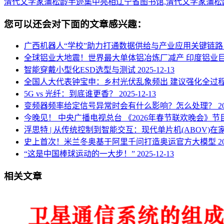
清代文学家蒲松龄手迹集中亮相辽宁省图书馆,清代文学家蒲
您可以还会对下面的文章感兴趣：
广西机器人“学校”助力打通数据供给与产业应用关键链
全球铝业大地震！世界最大单体铝冶炼厂减产 印度铝业
智能穿戴小型化ESD选型与测试
2025-12-13
全国人大代表钟宝申：乡村光伏乱象频出 建议强化全过
5G vs 光纤：到底谁更香？
2025-12-13
变频器频率给定信号异常时会有什么影响？怎么处理？
2
今晚见！ 中央广播电视总台 《2026年春节联欢晚会》
浮思特 | 从传统控制到智能交互：现代单片机(ABOV)
史上首次！米兰冬奥基于阿里千问打造奥运官方大模型
2
“这是中国棒球运动的一大步！”
2025-12-13
相关文章