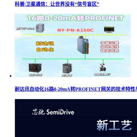
科普|卫星通信：让世界没有“信号盲区”
耐达讯自动化16路0-20mA转PROFINET网关的技术特