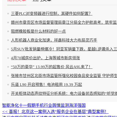
三菱PLC对变频器进行控制，其硬件如何配置？
赣州市章贡区市场监督管理局章江分局全力护航高考，筑牢监
阻燃橡胶板是什么材料的好一点
人形机器人商业化加速，祥鑫科技大力布局灵巧手
5月SUV批发销量榜爆冷！冠亚军销量下跌，星越L逆袭杀入
4月70城房价出炉，上海等城市新房领涨
“50万的豪华” 13.99万的起售价 风云A9L来了！
张掖市甘州区北街市场监管所强化校园食品安全监管 守护师生 
乐道 L90 开启预售！电池租用 19.39 万起
开关柜体动态声纹特征分析系统：电力设备状态感知的“听觉维
智能净化
十一假期
手机行业
舆情监测
海洋强国
<<
喜报！北京这一案例入选“服务企业在基层”典型案例！