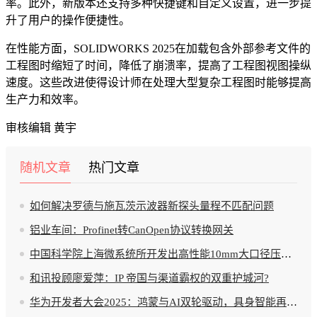
率。此外，新版本还支持多种快捷键和自定义设置，进一步提
升了用户的操作便捷性。
在性能方面，SOLIDWORKS 2025在加载包含外部参考文件的
工程图时缩短了时间，降低了崩溃率，提高了工程图视图操纵
速度。这些改进使得设计师在处理大型复杂工程图时能够提高
生产力和效率。
审核编辑 黄宇
随机文章
热门文章
如何解决罗德与施瓦茨示波器新探头量程不匹配问题
铝业车间：Profinet转CanOpen协议转换网关
中国科学院上海微系统所开发出高性能10mm大口径压电 MEMS 快反镜
和讯投顾廖爱萍：IP 帝国与渠道霸权的双重护城河?
华为开发者大会2025：鸿蒙与AI双轮驱动，具身智能再加码