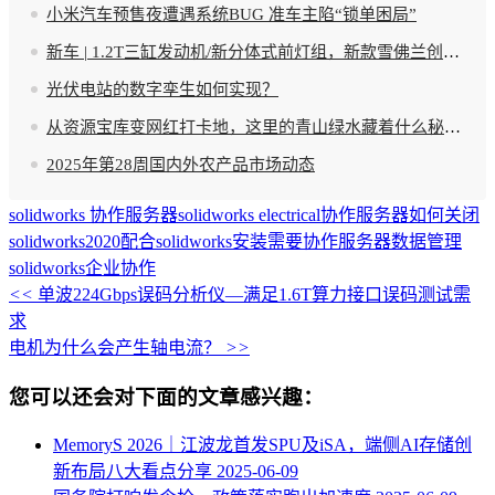
小米汽车预售夜遭遇系统BUG 准车主陷“锁单困局”
新车 | 1.2T三缸发动机/新分体式前灯组，新款雪佛兰创酷官图发布
光伏电站的数字孪生如何实现？
从资源宝库变网红打卡地，这里的青山绿水藏着什么秘密？
2025年第28周国内外农产品市场动态
solidworks 协作服务器
solidworks electrical协作服务器如何关闭
solidworks2020配合
solidworks安装需要协作服务器
数据管理
solidworks
企业协作
<<
单波224Gbps误码分析仪—满足1.6T算力接口误码测试需
求
电机为什么会产生轴电流？
>>
您可以还会对下面的文章感兴趣：
MemoryS 2026｜江波龙首发SPU及iSA，端侧AI存储创
新布局八大看点分享
2025-06-09