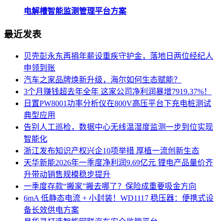
电解槽智能监测管理平台方案
最近发表
贝壳彭永东再捐年薪设重疾守护金，落地日两位经纪人
申领到账
汽车之家品牌焕新升级，海尔如何生态赋能？
3个月赚钱超去年全年 这家公司净利润暴增7919.37%！
日置PW8001功率分析仪在800V高压平台下充电桩测试
典型应用
告别人工巡检，数据中心无线温湿度监测一步到位实现
智能化
浙江发布知识产权兴企10项举措 厚植一流创新生态
天华新能2026年一季度净利润9.69亿元 锂电产品量价齐
升带动销售规模稳步提升
一季度存款“搬家”搬去哪了？保险成重要吸金方向
6mA 低静态电流 + 小封装！WD1117 稳压器：便携式设
备长效供电方案