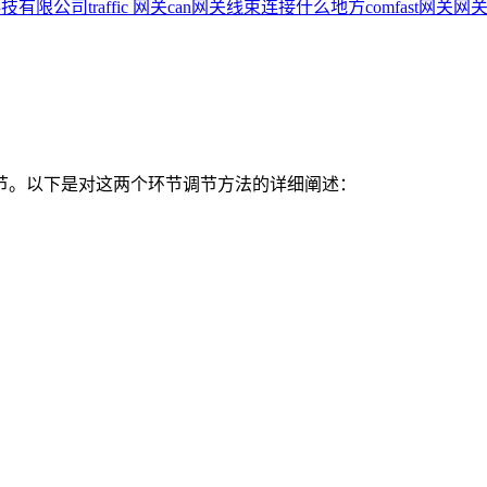
科技有限公司
traffic 网关
can网关线束连接什么地方
comfast网关
网关
节。以下是对这两个环节调节方法的详细阐述：