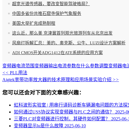
超宽光谱传感器，要改变智能驾驶格局？
中国多省份共推石窟寺保护气象服务
美国大举扩充成熟制程
这么近，那么美 京津冀首列观光旅游列车从北京出发
风扇灯拆解汇总：美的、奥克斯、公牛、LUZI设计方案解析
ADI CMOS开关ADG1412在ATE系统的应用方案
变频器电流范围
变频器输出电流参数在什么参数调整
变频器电
<<
PLL用法
Aigtek宽带功率放大器的技术原理和应用场景实验介绍
>>
您可以还会对下面的文章感兴趣：
虹科波形实验室 | 用串行译码诊断车辆漏电问题的方法
如何通过USS协议实现变频器与PLC之间的通信？
2025-0
三菱PLC对变频器进行控制，其硬件如何配置？
2025-06-
变频器显示lu是什么故障
2025-06-10