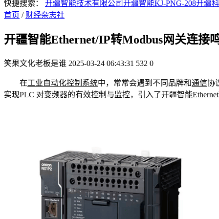
快捷搜索：
开疆智能技术有限公司
开疆智能KJ-PNG-208
开疆
首页
/
财经杂志社
开疆智能Ethernet/IP转Modbus网
笑果文化老板是谁
2025-03-24 06:43:31
532
0
在
工业自动化
控制系统
中，常常会遇到不同品牌和
通信
协
实现PLC 对变频器的有效控制与监控，引入了开疆
智能
Ethernet