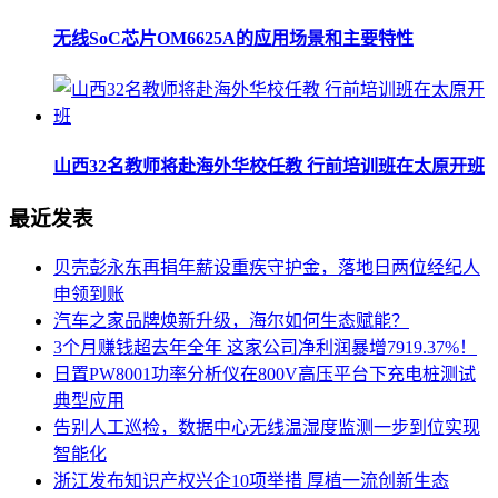
无线SoC芯片OM6625A的应用场景和主要特性
山西32名教师将赴海外华校任教 行前培训班在太原开班
最近发表
贝壳彭永东再捐年薪设重疾守护金，落地日两位经纪人
申领到账
汽车之家品牌焕新升级，海尔如何生态赋能？
3个月赚钱超去年全年 这家公司净利润暴增7919.37%！
日置PW8001功率分析仪在800V高压平台下充电桩测试
典型应用
告别人工巡检，数据中心无线温湿度监测一步到位实现
智能化
浙江发布知识产权兴企10项举措 厚植一流创新生态