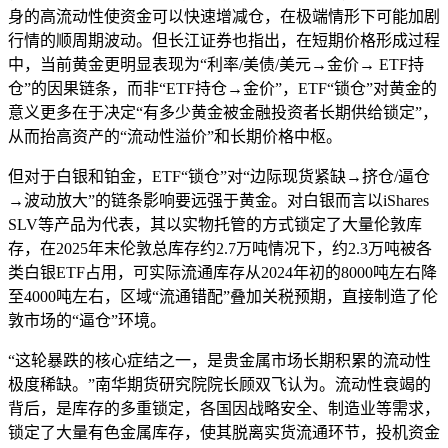
身的高流动性使资金可以快速增减仓，在极端情形下可能加剧
行情的顺周期波动。但长江证券也指出，在短期价格形成过程
中，当前黄金更明显表现为“利率/美债/美元→金价→ ETF持
仓”的因果链条，而非“ETF持仓→金价”，ETF“锁仓”对黄金的
意义更多在于决定“有多少黄金被金融投资者长期供给锁定”，
从而抬高资产的“流动性溢价”和长期价格中枢。
但对于白银和铂金，ETF“锁仓”对“边际现货紧缺→挤仓/逼仓
→波动放大”的链条影响要远强于黄金。对白银而言以iShares
SLV等产品为代表，其以实物托管的方式锁定了大量伦敦库
存，在2025年末伦敦总库存约2.7万吨情况下，约2.3万吨被各
类白银ETF占用，可实际流通库存从2024年初的8000吨左右降
至4000吨左右，区域“流通错配”叠加关税预期，直接制造了伦
敦市场的“逼仓”环境。
“这轮暴跌的核心症结之一，是贵金属市场长期积累的流动性
极度稀缺。”南华期货研究院院长顾双飞认为。流动性衰竭的
背后，是库存的多重锁定，各国因战略安全、制造业等需求，
锁定了大量有色金属库存，使其脱离实货流通环节，投机资金