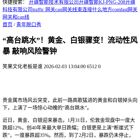
快捷搜索：
开疆智能技术有限公司
开疆智能KJ-PNG-208
开疆
科技有限公司
traffic 网关
can网关线束连接什么地方
comfast网关
网关和can线
首页
/
青年脱口秀
“高台跳水”！黄金、白银骤变！流动性风
暴 敲响风险警钟
笑果文化老板是谁
2026-02-03 13:04:00
6512
0
贵金属市场风云突变，此前一路高歌猛进的黄金和白银掉头向
下，上演了一场惊心动魄的“高台跳水”。
近日，黄金、白银迎来暴击。1月31日，伦敦金现盘中一度大
跌超12%，创40年来最大单日跌幅；白银更是上演“断崖式下
跌”，一度暴跌超35%。然而，到了2月2日，暴跌仍未停止，