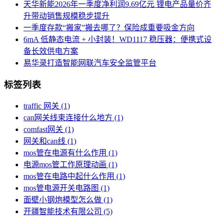
天华新能2026年一季度净利润9.69亿元 锂电产品量价齐
升带动销售规模稳步提升
一季度存款“搬家”搬去哪了？保险成重要吸金方向
6mA 低静态电流 + 小封装！WD1117 稳压器：便携式设
备长效供电方案
易华录打造智能网联汽车安全监管平台
标签列表
traffic 网关
(1)
can网关线束连接什么地方
(1)
comfast网关
(1)
网关和can线
(1)
mos管在电源有什么作用
(1)
电源mos管工作原理动画
(1)
mos管在电路中起什么作用
(1)
mos管电源开关电路图
(1)
面壁小钢炮模型怎么做
(1)
开疆智能技术有限公司
(5)