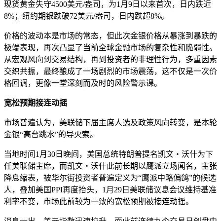
现货黄金失守4500美元/盎司，为1月9日以来首次，日内跌近
8%；纽约期银跌破72美元/盎司，日内跌超8%。
价格的波动本是市场的常态，但此次金银价格从暴涨到暴跌的
极端表现，再次凸显了当前全球金融市场的复杂性和脆弱性。
从宏观风向到交易结构，再到投资者的非理性行为，多重因素
交织共振，最终酿成了一场剧烈的市场震荡，这不仅是一次价
格回调，更像一堂深刻而及时的风险警示课。
宽松预期接连动摇
市场普遍认为，美联储下届主席人选及政策风向转变，是本轮
金银“高台跳水”的导火索。
当地时间1月30日晚间，美国总统特朗普提名凯文・沃什为下
任美联储主席，而凯文・沃什此前长期以鹰派立场闻名，主张
降息缩表，被华尔街投资者普遍定义为“鹰派中略偏鸽”的候选
人，叠加美国PPI再度抬头，1月29日美联储议息会议维持基准
利率不变，市场此前较为一致的宽松预期被接连动摇。