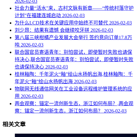
2026-02-03
社会力量“活水”来，古村文脉有新章——“传统村落守护
计划”在福建连城启动
2026-02-03
为什么LCD技术在关键应用中始终不可替代
2026-02-03
刘少昂：结果有遗憾 会继续咬牙拼
2026-02-03
第八届三峡柑橘产业发展大会举行 签约意向订单17.8万
吨
2026-02-03
联合国官员寄语青年：别怕尝试，即使暂时失败也请保
持决心,联合国官员寄语青年：别怕尝试，即使暂时失败
也请保持决心
2026-02-03
桂林釉陶：千年泥火“釉”绘山水扬帆出海,桂林釉陶：千
年泥火“釉”绘山水扬帆出海
2026-02-03
物联网无线通信网关在工业设备远程维护管理系统的应
用
2026-02-03
两会观察：锚定一流创新生态，浙江如何布局？,两会观
察：锚定一流创新生态，浙江如何布局？
2026-02-03
相关文章