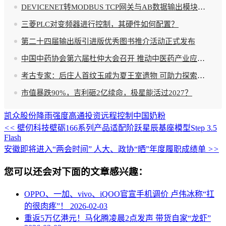
DEVICENET转MODBUS TCP网关与AB数据输出模块的高效融合方案研究
三菱PLC对变频器进行控制，其硬件如何配置？
第二十四届输出版引进版优秀图书推介活动正式发布
中国中药协会第六届杜仲大会召开 推动中医药产业应用创新
考古专家：后庄人首纹玉戚为夏王室遗物 可助力探索夏文化
市值暴跌90%，吉利砸2亿续命，极星能活过2027？
凯众股份
降雨强度
高通投资
远程控制
中国奶粉
<<
壁仞科技壁砺166系列产品适配阶跃星辰基座模型Step 3.5
Flash
安徽即将进入“两会时间” 人大、政协“晒”年度履职成绩单
>>
您可以还会对下面的文章感兴趣：
OPPO、一加、vivo、iQOO官宣手机调价 卢伟冰称“扛
的很肉疼”！
2026-02-03
重返5万亿港元！马化腾凌晨2点发声 带货自家“龙虾”