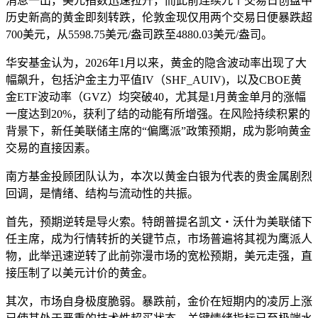
消息一出，美元指数迅速拉升，而此前连续九个交易日创盘中
历史新高的黄金即刻转跌，伦敦金现仅用两个交易日便暴跌超
700美元，从5598.75美元/盎司跌至4880.03美元/盎司。
华安基金认为，2026年1月以来，黄金的隐含波动率出现了大
幅飙升，包括沪金主力平值IV（SHF_AUIV)，以及CBOE黄
金ETF波动率（GVZ）均突破40，尤其是1月黄金单月的涨幅
一度达到20%，获利了结的动能有所增强。在风险持续积累的
背景下，新任美联储主席的“偏鹰派”政策预期，成为影响黄金
交易的直接因素。
南方基金投顾团队认为，本次以黄金白银为代表的贵金属剧烈
回调，是情绪、结构与流动性的共振。
首先，预期逆转是导火索。特朗普提名凯文・沃什为美联储下
任主席，成为行情转折的关键节点，市场普遍将其视为鹰派人
物，此举迅速逆转了此前弥漫市场的宽松预期，美元走强，直
接压制了以美元计价的黄金。
其次，市场自身极度脆弱。暴跌前，金价在短期内的凌厉上涨