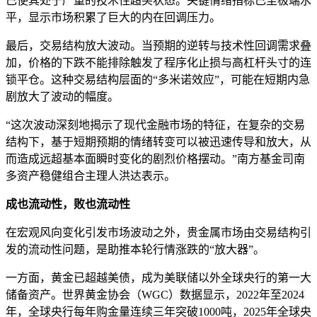
已使其处于严重的技术性超买状态。关键情绪指标已至极端水
平，显示市场积累了巨大的内在回调压力。
最后，交易结构放大波动。当预期的逆转与技术性回调需求叠
加，价格的下跌不能排除触发了程序化止损与高杠杆头寸的连
锁平仓。这种交易结构层面的“多米诺效应”，可能在短期内急
剧放大了波动的幅度。
“这次波动深刻地揭示了现代金融市场的特征，在复杂的交易
结构下，基于短期预期的情绪转变可以被迅速传导和放大，从
而造成远超基本面瞬时变化的剧烈价格摆动。”南方基金司南
多资产稳健组合主理人洪达表示。
成也流动性，败也流动性
在宏观风向变化引发市场波动之外，贵金属市场由交易结构引
发的流动性问题，是助推本轮行情涨跌的“放大器”。
一方面，黄金已超越美债，成为美联储以外全球央行的第一大
储备资产。世界黄金协会（WGC）数据显示，2022年至2024
年，全球央行每年购金量连续三年突破1000吨，2025年全球央