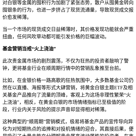
对白银等金属的囤积行为加剧了紧张态势，散户从囤黄金转向
囤银条的行为，也进一步挤占了现货流通量，导致现货成交报
价愈发稀薄。
当一个市场的现货成交日益稀薄时，其价格发现功能就会严重
扭曲，任何风吹草动都可能引发价格的巨幅波动。
基金营销当戒“火上浇油”
此次贵金属市场的剧烈震荡，不仅为狂热的投资者敲响了警
钟，更将基金行业在顺周期行情中的营销乱象推至台前。
比如，在金银价格一路高歌的狂热氛围中，大多数基金公司仍
然在以直播、海报等形式大肆营销，将黄金白银主题ETF及相
关基金产品推向了流量的顶峰，客观上为这场非理性繁荣“火
上浇油”，相反，在黄金白银的市场情绪指标已至极值的阶
段，行业内关于风险的提示声音却显得相对稀薄。
这种典型的“顺周期”营销模式，极易将基金产品的宣传导向异
化为对短期热点的追捧和对投机情绪的迎合，其直接后果，便