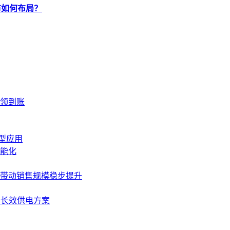
市如何布局？
领到账
典型应用
能化
齐升带动销售规模稳步提升
设备长效供电方案