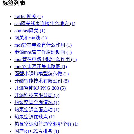
标签列表
traffic 网关
(1)
can网关线束连接什么地方
(1)
comfast网关
(1)
网关和can线
(1)
mos管在电源有什么作用
(1)
电源mos管工作原理动画
(1)
mos管在电路中起什么作用
(1)
mos管电源开关电路图
(1)
面壁小钢炮模型怎么做
(1)
开疆智能技术有限公司
(5)
开疆智能KJ-PNG-208
(5)
开疆科技有限公司
(5)
热泵空调全面清洗
(1)
热泵空调全面启动
(1)
热泵空调优缺点
(1)
热泵空调和普通空调哪个好
(1)
国产RTC芯片排名
(1)