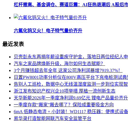
杠杆撤离、基金调仓、赛道巨震：AI狂热退潮后 A股后
六氟化钨又火！电子特气量价齐升
最近发表
贝壳彭永东再捐年薪设重疾守护金，落地日两位经纪人申
汽车之家品牌焕新升级，海尔如何生态赋能？
3个月赚钱超去年全年 这家公司净利润暴增7919.37%！
日置PW8001功率分析仪在800V高压平台下充电桩测试
告别人工巡检，数据中心无线温湿度监测一步到位实现智
浙江发布知识产权兴企10项举措 厚植一流创新生态
天华新能2026年一季度净利润9.69亿元 锂电产品量价
一季度存款“搬家”搬去哪了？保险成重要吸金方向
6mA 低静态电流 + 小封装！WD1117 稳压器：便携式
易华录打造智能网联汽车安全监管平台