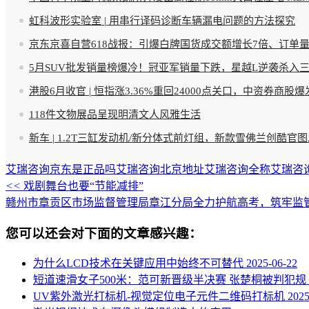
虹科波形实验室 | 用串行译码诊断车辆漏电问题的方法探究
京东京喜自营618战报：引爆白牌国货成交额增长7倍、订单
5月SUV批发销量榜爆冷！冠亚军销量下跌，星越L逆袭杀入
港股6月收官 | 恒指涨3.36%重回24000点关口，中资券商
118件文物展品呈现明清文人风雅生活
新车 | 1.2T三缸发动机/新分体式前灯组，新款雪佛兰创酷官
艾瑞咨询京东是正品吗
艾瑞咨询北京地址
艾瑞咨询全称
艾瑞咨
<<
戏剧舞台也要“节能减排”
赣州市章贡区市场监督管理局章江分局全力护航高考，筑牢监
您可以还会对下面的文章感兴趣：
为什么LCD技术在关键应用中始终不可替代
2025-06-22
短道速滑女子500米：范可新晋级半决赛 张楚桐被判犯规
UV紫外激光打标机-视觉定位电子元件二维码打标机
2025