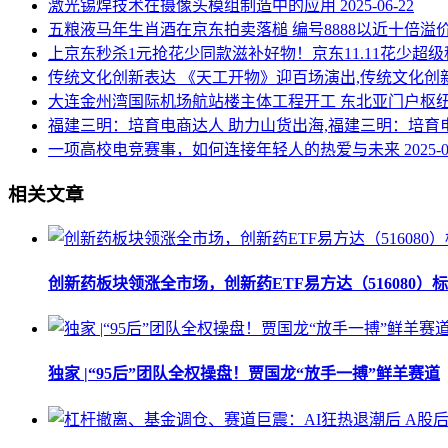
激光锡焊技术在摄像头模组制造中的应用
2025-06-22
五粮液马年生肖酒在京东拍卖落槌 编号8888以近十倍溢
上京东秒杀1元抢花少同款滋补好物！京东11.11花少超级
传统文化创新表达 《天工开物》迎百场演出,传统文化创
大连金州湾国际机场航站楼主体工程开工 东北亚门户枢
福建三明：培育电商达人 助力山货出海,福建三明：培育
一项高校电竞赛事，如何连接年轻人的热爱与未来
2025-
相关文章
创新药板块领涨全市场，创新药ETF易方达（516080）
独家 |“95后”团队全权操盘！贾国龙“放手一搏”鲜羊赛道