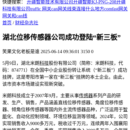
快捷搜索：
开疆智能技术有限公司
开疆智能KJ-PNG-208
开疆
科技有限公司
traffic 网关
can网关线束连接什么地方
comfast网关
网关和can线
首页
/
财经杂志社
湖北位移传感器公司成功登陆“新三板”
笑果文化老板是谁
2025-06-14 09:36:01
3150
0
5月9日，湖北米朗
科技
股份有限公司（简称：米朗科技，代
码：874771）在全国中小企业股份转让系统（“新三板”）成功
挂牌，这是枣阳市第一家在“新三板”挂牌的本土企业。由此，
该市资本市场建设实现新突破。
米朗科技成立于2007年9月，主要从事
传感器
系列产品的研
发、生产、销售，产品涵盖直线位移传感器、角度位移传感
器、倾角位移传感器等国内外主流传感器品种，广泛运用于
智
能
化、自动化控制领域、环境位移监测等领域。2024年，公司
实现销售收入9000多万元，税收过千万元，连续两年入围襄阳