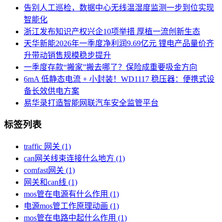
告别人工巡检，数据中心无线温湿度监测一步到位实现
智能化
浙江发布知识产权兴企10项举措 厚植一流创新生态
天华新能2026年一季度净利润9.69亿元 锂电产品量价齐
升带动销售规模稳步提升
一季度存款“搬家”搬去哪了？保险成重要吸金方向
6mA 低静态电流 + 小封装！WD1117 稳压器：便携式设
备长效供电方案
易华录打造智能网联汽车安全监管平台
标签列表
traffic 网关
(1)
can网关线束连接什么地方
(1)
comfast网关
(1)
网关和can线
(1)
mos管在电源有什么作用
(1)
电源mos管工作原理动画
(1)
mos管在电路中起什么作用
(1)