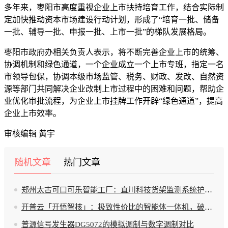
多年来，枣阳市高度重视企业上市扶持培育工作，结合实际制
定加快推动资本市场建设行动计划，形成了“培育一批、储备
一批、辅导一批、申报一批、上市一批”的梯队发展格局。
枣阳市政府办相关负责人表示，将不断完善企业上市的统筹、
协调机制和绿色通道，一个企业成立一个上市专班，指定一名
市领导包保，协调本级市场监管、税务、财政、发改、自然资
源等部门共同解决企业改制上市过程中的困难和问题，帮助企
业优化审批流程，为企业上市挂牌工作开辟“绿色通道”，提高
企业上市效率。
审核编辑 黄宇
随机文章
热门文章
郑州太古可口可乐智能工厂：直川科技货架监测系统护航绿色生产新标杆
开普云「开悟智核」：极致性价比的智能体一体机，破局大模型应用难题
普源信号发生器DG5072的模拟调制与数字调制对比