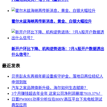
霍尔木兹海峡再传新消息，黄金、白银大幅拉升
新开户环比下降、机构逆势进场：7月A股开户数据透出
什么信号？
最近发表
贝壳彭永东再捐年薪设重疾守护金，落地日两位经纪人
申领到账
汽车之家品牌焕新升级，海尔如何生态赋能？
3个月赚钱超去年全年 这家公司净利润暴增7919.37%！
日置PW8001功率分析仪在800V高压平台下充电桩测试
典型应用