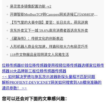
易灵思多镜像配置功能 -v2
开疆智能ModbusTCP转Canopen网关连接汇川AM403PLC与编码器配置案例
【节气里的大美中国】夏至：长日炎炎，荷风送爽
京东外卖又下一城 59.6%南京消费者首选京东外卖
《藏海传》：传统文化的创新表达
人形机器人商业化加速，祥鑫科技大力布局灵巧手
118件文物展品呈现明清文人风雅生活
位移传感器价钱
位移传感器使用视频
位移传感器选哪家
位移传
感器10大品牌
新三板
位移传感器
传感器
<<
如何解决罗德与施瓦茨示波器新探头量程不匹配问题
解析PROFIENT-DEVICENET网关如何搜索到AB模块准确的
通讯参数！
>>
您可以还会对下面的文章感兴趣：