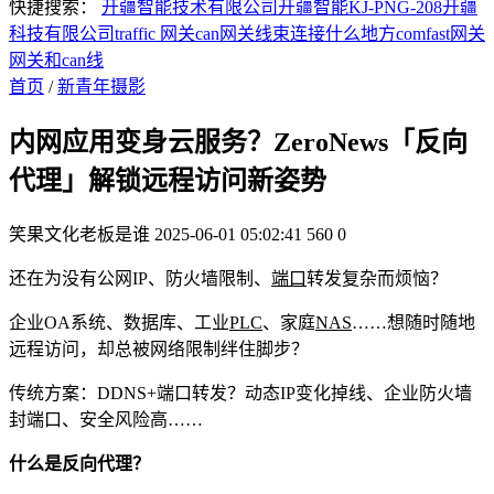
快捷搜索：
开疆智能技术有限公司
开疆智能KJ-PNG-208
开疆
科技有限公司
traffic 网关
can网关线束连接什么地方
comfast网关
网关和can线
首页
/
新青年摄影
内网应用变身云服务？ZeroNews「反向
代理」解锁远程访问新姿势
笑果文化老板是谁
2025-06-01 05:02:41
560
0
还在为没有公网IP、防火墙限制、
端口
转发复杂而烦恼？
企业OA系统、数据库、工业
PLC
、家庭
NAS
……想随时随地
远程访问，却总被网络限制绊住脚步？
传统方案：DDNS+端口转发？动态IP变化掉线、企业防火墙
封端口、安全风险高……
什么是反向代理？