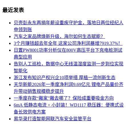
最近发表
贝壳彭永东再捐年薪设重疾守护金，落地日两位经纪人
申领到账
汽车之家品牌焕新升级，海尔如何生态赋能？
3个月赚钱超去年全年 这家公司净利润暴增7919.37%！
日置PW8001功率分析仪在800V高压平台下充电桩测试
典型应用
告别人工巡检，数据中心无线温湿度监测一步到位实现
智能化
浙江发布知识产权兴企10项举措 厚植一流创新生态
天华新能2026年一季度净利润9.69亿元 锂电产品量价齐
升带动销售规模稳步提升
一季度存款“搬家”搬去哪了？保险成重要吸金方向
6mA 低静态电流 + 小封装！WD1117 稳压器：便携式设
备长效供电方案
易华录打造智能网联汽车安全监管平台