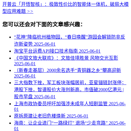
开普云「开悟智核」：极致性价比的智能体一体机，破局大模
型应用难题
>>
您可以还会对下面的文章感兴趣：
“花神”降临杭州植物园，“春日唤醒”游园会解锁防非反
诈新姿势
2025-06-01
淘宝平台运费API接口技术指南
2025-06-01
《中国文旅大联欢》：文旅佳境胜景 风物交光互影
2025-06-01
（新春走基层）2000余名选手“青铜器之乡”攀高迎新
2025-06-01
三大指数下挫，军工板块涨幅居前，亚星锚链封涨停；
港股下挫，智谱股价大涨创新高，市值破2000亿港元 |
股市早盘
2025-06-01
上海市政协委员呼吁加强涉未成年人短剧监管
2025-06-
01
原拆原建让老旧危楼焕新
2025-06-01
海南：让企业进门“一路绿灯” 退场“少走弯路”
2025-06-
01