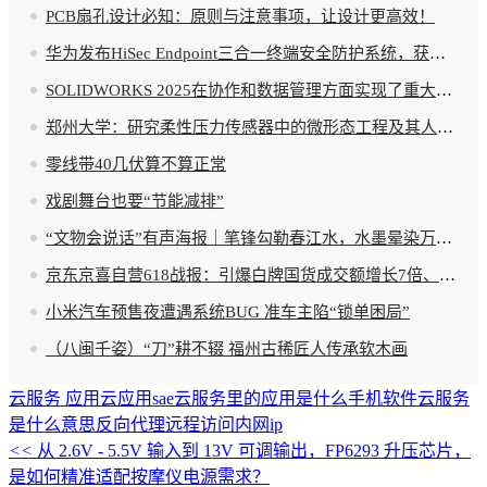
PCB扇孔设计必知：原则与注意事项，让设计更高效！
华为发布HiSec Endpoint三合一终端安全防护系统，获国际权威Tolly机构认证
SOLIDWORKS 2025在协作和数据管理方面实现了重大突破
郑州大学：研究柔性压力传感器中的微形态工程及其人工智能应用
零线带40几伏算不算正常
戏剧舞台也要“节能减排”
“文物会说话”有声海报｜笔锋勾勒春江水，水墨晕染万重山
京东京喜自营618战报：引爆白牌国货成交额增长7倍、订单量用户数增长3倍
小米汽车预售夜遭遇系统BUG 准车主陷“锁单困局”
（八闽千姿）“刀”耕不辍 福州古稀匠人传承软木画
云服务 应用
云应用sae
云服务里的应用是什么
手机软件云服务
是什么意思
反向代理
远程访问
内网ip
<<
从 2.6V - 5.5V 输入到 13V 可调输出，FP6293 升压芯片，
是如何精准适配按摩仪电源需求？