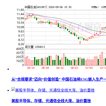
从“合规要求”迈向“价值创造” 中国石油将ESG嵌入生产
美股半导体、存储、光通信全线大涨，油价重挫