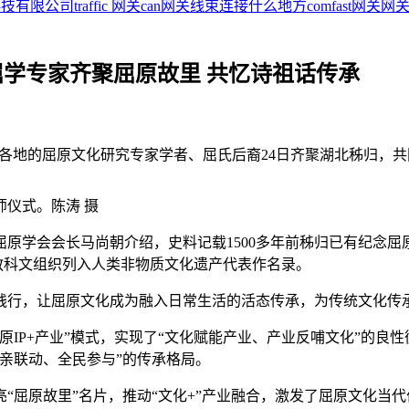
科技有限公司
traffic 网关
can网关线束连接什么地方
comfast网关
网关
屈学专家齐聚屈原故里 共忆诗祖话传承
全国各地的屈原文化研究专家学者、屈氏后裔24日齐聚湖北秭归
师仪式。陈涛 摄
会会长马尚朝介绍，史料记载1500多年前秭归已有纪念屈原
国教科文组织列入人类非物质文化遗产代表作名录。
行，让屈原文化成为融入日常生活的活态传承，为传统文化传
P+产业”模式，实现了“文化赋能产业、产业反哺文化”的良
亲联动、全民参与”的传承格局。
屈原故里”名片，推动“文化+”产业融合，激发了屈原文化当代