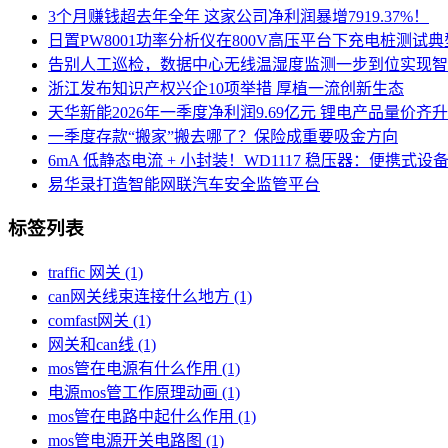
3个月赚钱超去年全年 这家公司净利润暴增7919.37%！
日置PW8001功率分析仪在800V高压平台下充电桩测试
告别人工巡检，数据中心无线温湿度监测一步到位实现智
浙江发布知识产权兴企10项举措 厚植一流创新生态
天华新能2026年一季度净利润9.69亿元 锂电产品量价
一季度存款“搬家”搬去哪了？保险成重要吸金方向
6mA 低静态电流 + 小封装！WD1117 稳压器：便携式
易华录打造智能网联汽车安全监管平台
标签列表
traffic 网关
(1)
can网关线束连接什么地方
(1)
comfast网关
(1)
网关和can线
(1)
mos管在电源有什么作用
(1)
电源mos管工作原理动画
(1)
mos管在电路中起什么作用
(1)
mos管电源开关电路图
(1)