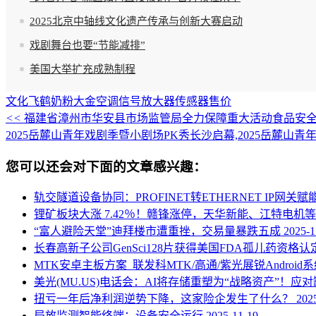
2025北京中轴线文化遗产传承与创新大赛启动
戏剧舞台也要“节能减排”
美国大举扩充成熟制程
文化
飞鹤奶粉
大金空调
信号放大器
传感器售价
<<
福建省漳州市华安县市场监管局全力保障重大活动食品安
2025岳麓山青年戏剧季暨小剧场PK秀长沙启幕,2025岳麓山
您可以还会对下面的文章感兴趣：
轨交隧道设备协同：PROFINET转ETHERNET IP网
锂矿板块大涨 7.42％！赣锋涨停，天华新能、江特电机等
“富人避险天堂”迪拜楼市遭重挫，交易量暴跌五成
2025-1
长春高新子公司GenSci128片获得美国FDA孤儿药资格认
MTK安卓主板方案_联发科MTK/高通/紫光展锐Androi
美光(MU.US)电话会：AI将存储重塑为“战略资产”！
扭亏一年后净利润逆势下降，这家险企发生了什么？
202
局放监测智能终端：设备安全运行
2025-11-19