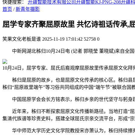
快捷搜索：
开疆智能技术有限公司
开疆智能KJ-PNG-208
开疆
首页
/
新青年摄影
屈学专家齐聚屈原故里 共忆诗祖话传承,
笑果文化老板是谁
2025-11-19 17:01:42
52758
0
中新网湖北秭归10月24日电 (记者 郭晓莹 董晓斌)来自
10月24日，屈学专家、屈氏后裔观摩屈原故里传承屈原文化拜
秭归是屈原的故乡，也是屈原文化传承的核心区。秭归县屈原学
秭归“屈原故里端午”等习俗共同组成的中国“端午节”被联合
中国屈原学会会长方铭表示，秭归乡亲的世代坚守与躬身践
近年来，秭归不断探索屈原文化传播新路径。当地打造“屈原I
集清代族谱等珍贵史料，搭建全球屈氏宗亲交流平台，形成“宗
华中师范大学历史文化学院教授宋亦箫认为，秭归持续擦亮“