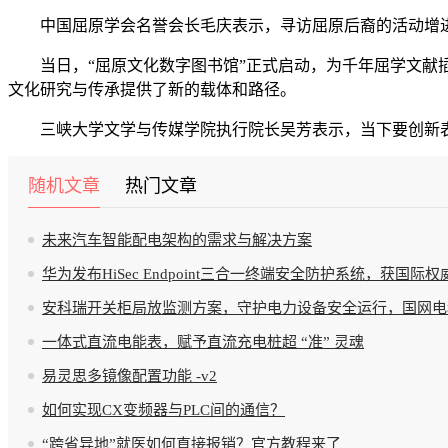
中国屈原学会名誉会长毛庆表示，寻访屈原后裔的活动增进
当日，“屈原文化数字图书馆”正式启动，为千年屈学文献插
文化研究与传承提供了新的载体和路径。
三峡大学文学与传媒学院执行院长吴芳表示，当下要创新表达方
随机文章
热门文章
未来汽车智能配电架构的需求与解决方案
华为发布HiSec Endpoint三合一终端安全防护系统，获国际权威
安科瑞开关柜局放监测方案，守护电力设备安全运行，国网电
一体式直流电能表，赋予直流充电桩超 “准” 灵魂
易灵思多镜像配置功能 -v2
如何实现CX变频器与PLC间的通信？
“跨省异地”就医如何直接报销？官方教程来了