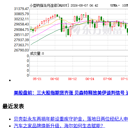
美股盘前：三大股指期货齐涨 贝森特释放美伊谈判信号 油价
最近发表
贝壳彭永东再捐年薪设重疾守护金，落地日两位经纪人申
汽车之家品牌焕新升级，海尔如何生态赋能？