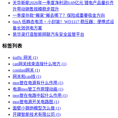
天华新能2026年一季度净利润9.69亿元 锂电产品量价齐
升带动销售规模稳步提升
一季度存款“搬家”搬去哪了？保险成重要吸金方向
6mA 低静态电流 + 小封装！WD1117 稳压器：便携式设
备长效供电方案
易华录打造智能网联汽车安全监管平台
标签列表
traffic 网关
(1)
can网关线束连接什么地方
(1)
comfast网关
(1)
网关和can线
(1)
mos管在电源有什么作用
(1)
电源mos管工作原理动画
(1)
mos管在电路中起什么作用
(1)
mos管电源开关电路图
(1)
面壁小钢炮模型怎么做
(1)
开疆智能技术有限公司
(5)