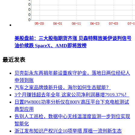
美股盘前：三大股指期货齐涨 贝森特释放美伊谈判信号
油价续跌 SpaceX、AMD即将放榜
最近发表
贝壳彭永东再捐年薪设重疾守护金，落地日两位经纪人
申领到账
汽车之家品牌焕新升级，海尔如何生态赋能？
3个月赚钱超去年全年 这家公司净利润暴增7919.37%！
日置PW8001功率分析仪在800V高压平台下充电桩测试
典型应用
告别人工巡检，数据中心无线温湿度监测一步到位实现
智能化
浙江发布知识产权兴企10项举措 厚植一流创新生态