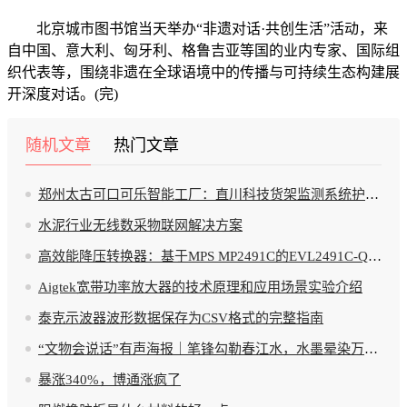
北京城市图书馆当天举办“非遗对话·共创生活”活动，来
自中国、意大利、匈牙利、格鲁吉亚等国的业内专家、国际组
织代表等，围绕非遗在全球语境中的传播与可持续生态构建展
开深度对话。(完)
随机文章
热门文章
郑州太古可口可乐智能工厂：直川科技货架监测系统护航绿色生产新标杆
水泥行业无线数采物联网解决方案
高效能降压转换器：基于MPS MP2491C的EVL2491C-QB-00A评估板详解
Aigtek宽带功率放大器的技术原理和应用场景实验介绍
泰克示波器波形数据保存为CSV格式的完整指南
“文物会说话”有声海报｜笔锋勾勒春江水，水墨晕染万重山
暴涨340%，博通涨疯了