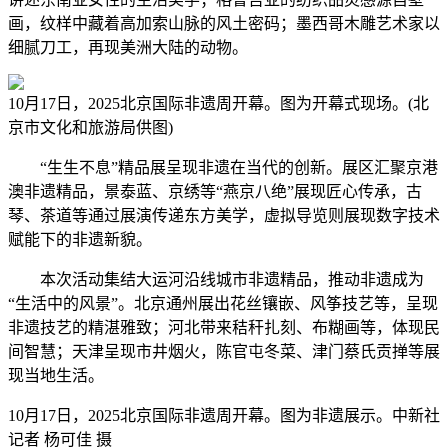
画，纹样中藏着高加索山脉的风土密码；墨西哥木雕艺术家以
细腻刀工，再现美洲大陆的动物。
10月17日，2025北京国际非遗周开幕。图为开幕式现场。(北
京市文化和旅游局供图)
“生生不息”精品展呈现非遗在当代的创新。展区汇聚京港
澳非遗精品，景泰蓝、京绣等“燕京八绝”展现匠心传承，古
琴、茶道等通过展演传递东方美学，虚拟导览则展现数字技术
赋能下的非遗新貌。
本次活动集结大运河沿线城市非遗精品，推动非遗成为
“生活中的风景”。北京通州展出花丝镶嵌、风筝技艺等，呈现
非遗技艺的精湛雅致；河北带来秸秆扎刻、布糊画等，体现民
间智慧；天津呈现市井烟火，陈官屯冬菜、津门蔡氏贡掸等展
现当地生活。
10月17日，2025北京国际非遗周开幕。图为非遗展示。中新社
记者 杨可佳 摄