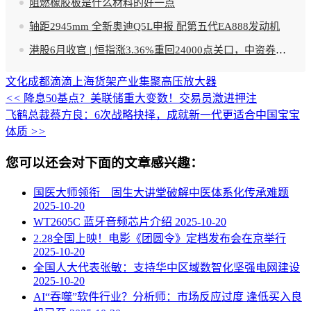
阻燃橡胶板是什么材料的好一点
轴距2945mm 全新奥迪Q5L申报 配第五代EA888发动机
港股6月收官 | 恒指涨3.36%重回24000点关口，中资券商股爆发，新消费多只个股创新高
文化
成都滴滴
上海货架
产业集聚
高压放大器
<<
降息50基点？美联储重大变数！交易员激进押注
飞鹤总裁蔡方良：6次战略抉择，成就新一代更适合中国宝宝
体质
>>
您可以还会对下面的文章感兴趣：
国医大师领衔 固生大讲堂破解中医体系化传承难题
2025-10-20
WT2605C 蓝牙音频芯片介绍
2025-10-20
2.28全国上映！电影《团圆令》定档发布会在京举行
2025-10-20
全国人大代表张敏：支持华中区域数智化坚强电网建设
2025-10-20
AI“吞噬”软件行业？分析师：市场反应过度 逢低买入良