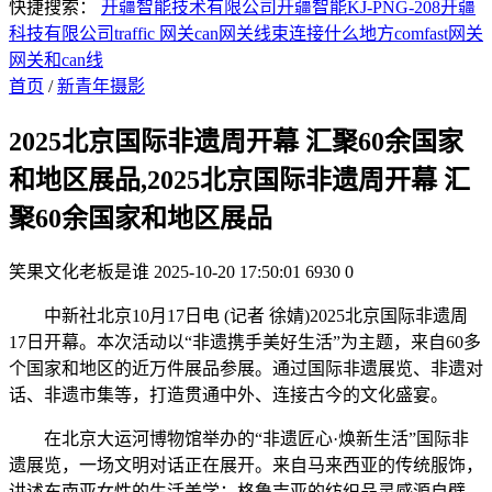
快捷搜索：
开疆智能技术有限公司
开疆智能KJ-PNG-208
开疆
科技有限公司
traffic 网关
can网关线束连接什么地方
comfast网关
网关和can线
首页
/
新青年摄影
2025北京国际非遗周开幕 汇聚60余国家
和地区展品,2025北京国际非遗周开幕 汇
聚60余国家和地区展品
笑果文化老板是谁
2025-10-20 17:50:01
6930
0
中新社北京10月17日电 (记者 徐婧)2025北京国际非遗周
17日开幕。本次活动以“非遗携手美好生活”为主题，来自60多
个国家和地区的近万件展品参展。通过国际非遗展览、非遗对
话、非遗市集等，打造贯通中外、连接古今的文化盛宴。
在北京大运河博物馆举办的“非遗匠心·焕新生活”国际非
遗展览，一场文明对话正在展开。来自马来西亚的传统服饰，
讲述东南亚女性的生活美学；格鲁吉亚的纺织品灵感源自壁