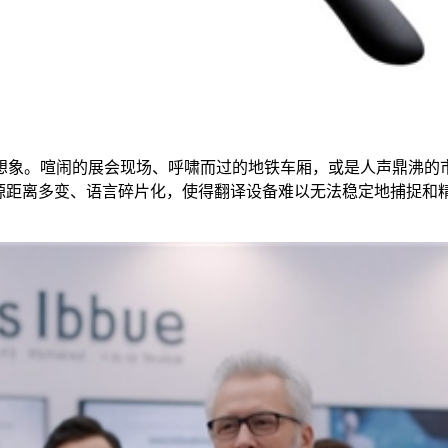
想象。喧闹的展会现场、呼啸而过的地铁车厢，或是人声鼎沸的
源距离多变、语言碎片化，使得翻译设备难以无法稳定地捕捉和