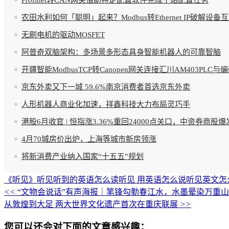
农田水利如何「聪明」起来？Modbus转Ethernet IP破解设备
无刷电机的驱动MOSFET
阿普奇双脑架构：多场景多形态具身智能机器人的可靠智脑
开疆智能ModbusTCP转Canopen网关连接汇川AM403PLC
京东外卖又下一城 59.6%南京消费者首选京东外卖
人形机器人商业化加速，祥鑫科技大力布局灵巧手
港股6月收官 | 恒指涨3.36%重回24000点关口，中资券商
4月70城房价出炉，上海等城市新房领涨
将新消费产业纳入国家“十五五”规划
《听见》
听见听到的英语怎么读
听见 用英语怎么说
听见英文怎
<<
“文物会说话”有声海报｜笔锋勾勒春江水，水墨晕染万重山
从敦煌到大足 两大世界文化遗产首次在重庆联展
>>
您可以还会对下面的文章感兴趣：