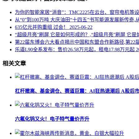
为你的智能家居“消音”：TMC2225在云台、窗帘电机等
从“0”到100万吨 大庆油田“十四五”书写能源发展新传奇,
635亿元并购重组 过会！
2025-06-22
“超级月亮”刷屏 它是如何形成的？,“超级月亮”刷屏 它
第22届东博会六大看点揭示中国和东盟合作新路径,第2
乐道L90全系发布：售价26.58万元起，租电17.98万元起
2
相关文章
杠杆撤离、基金调仓、赛道巨震：AI狂热退潮后 A股后
六氟化钨又火！电子特气量价齐升