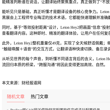
能精准判断谁在说话，让翻译始终聚焦重点，真正做到了“不放
能听见只是基础，真正听懂才是翻译设备的核心竞争力。Leio
黑展会上工程师专业晦涩的技术术语，它都能快速理解并准确
同时，基于“等效投射距离”设计，Leion Hey2把画面“
查看翻译内容。这种即时、精准的翻译体验，让用户在任何复
此外，Leion Hey2整机重量仅49克，实现了全天候舒适佩
“触碰唤醒＋语音”的交互方式，让翻译语种快速切换、备忘
从听见世界的每个声音，到听懂不同语言背后的含义，Leion 
流回归本质的桥梁，“跨服沟通”将因此变得更加高效、自然。
本文来源：财经报道网
随机文章
热门文章
Profinet转CAN网关借助特定配置软件完成子站配置任务