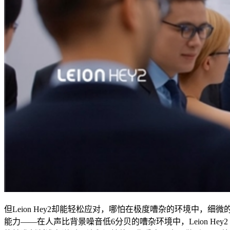
但Leion Hey2却能轻松应对，哪怕在极度嘈杂的环境中，细微
能力――在人声比背景噪音低6分贝的嘈杂环境中，Leion He