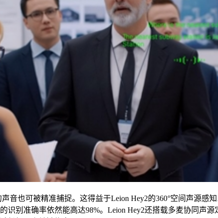
的声音也可被精准捕捉。这得益于Leion Hey2的360°空间声
y2 的识别准确率依然能高达98%。Leion Hey2还搭载多麦