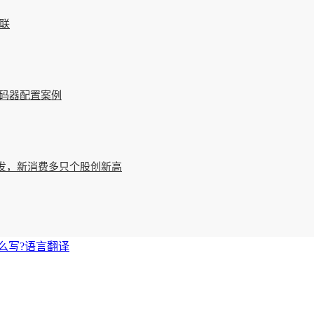
互联
与编码器配置案例
股爆发，新消费多只个股创新高
么写?
语言翻译