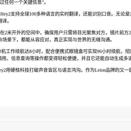
过任何一个关键信息”。
n Hey2支持全球100多种语言的实时翻译，还能识别口音。无
翻译。
信息”投射在2米开外的空间中，确保用户只需将目光聚焦对方，镜片前
杂场景下，都能从容应对，真正实现与世界的无缝沟通。
戴；单机工作续航达8小时，配合便携式眼镜盒可实现96小时续航，彻底
录调用、信息查询等操作都变得轻松便捷，并且它还能自动生成多
Hey2用硬核科技打破声音盲区与语言鸿沟。作为Leion品牌