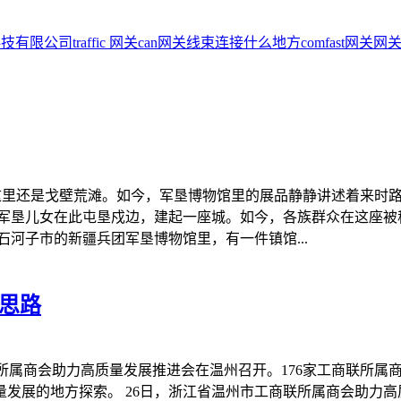
科技有限公司
traffic 网关
can网关线束连接什么地方
comfast网关
网关
，这里还是戈壁荒滩。如今，军垦博物馆里的展品静静讲述着来时
儿女在此屯垦戍边，建起一座城。如今，各族群众在这座被称为“
河子市的新疆兵团军垦博物馆里，有一件镇馆...
思路
联所属商会助力高质量发展推进会在温州召开。176家工商联所属
量发展的地方探索。 26日，浙江省温州市工商联所属商会助力