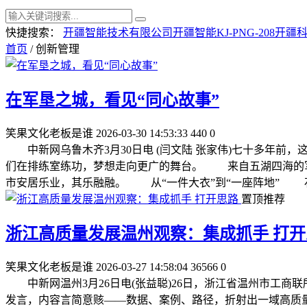
快捷搜索：
开疆智能技术有限公司
开疆智能KJ-PNG-208
开疆
首页
/ 创新管理
在军垦之城，看见“同心故事”
笑果文化老板是谁
2026-03-30 14:53:33
440
0
中新网乌鲁木齐3月30日电 (闫文陆 张家伟)七十多年前
们在排练室练功，梦想走向更广的舞台。 来自五湖四海的军垦
市安居乐业，其乐融融。 从“一件大衣”到“一座阵地” 石
置顶推荐
浙江高质量发展温州观察：集成抓手 打开
笑果文化老板是谁
2026-03-27 14:58:04
36566
0
中新网温州3月26日电(张益聪)26日，浙江省温州市工商
发言，内容言简意赅——数据、案例、路径，折射出一域高质